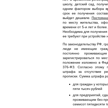
школу, детский сад, получ
одним фактором выбора вр
срок ее получения состав
выйдет дешевле.
Постоянн
по месту жительства, оф
времени от 5-и лет и более
Необходима для получения и
ее требуют при устройстве н
По законодательству РФ, гр
люди не имеющие гражд
постоянно проживающи
зарегистрироваться по ме
положение изложено в Фед
376-ФЗ. Согласно этому п
штрафа за отсутствие р
прописки. Сумма штрафа ра
для граждан у которых
пяти тысяч рублей
для предприятий, с
проживающим без проп
семисот пятидесяти т