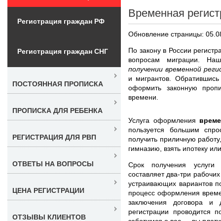
Временная регист
Регистрация граждан РФ
Обновление страницы: 05.0
По закону в России регист
Регистрация граждан СНГ
вопросам миграции. Н
получении временной рег
и мигрантов. Обратившись
ПОСТОЯННАЯ ПРОПИСКА
оформить законную пропи
времени.
ПРОПИСКА ДЛЯ РЕБЕНКА
Услуга оформления
време
пользуется большим спро
РЕГИСТРАЦИЯ ДЛЯ РВП
получить приличную работу
гимназию, взять ипотеку ил
ОТВЕТЫ НА ВОПРОСЫ
Срок получения услуг
составляет два-три рабочих
устраивающих вариантов п
ЦЕНА РЕГИСТРАЦИИ
процесс оформления време
заключения договора и 
регистрации проводится п
ОТЗЫВЫ КЛИЕНТОВ
заботимся о вас — вы платит