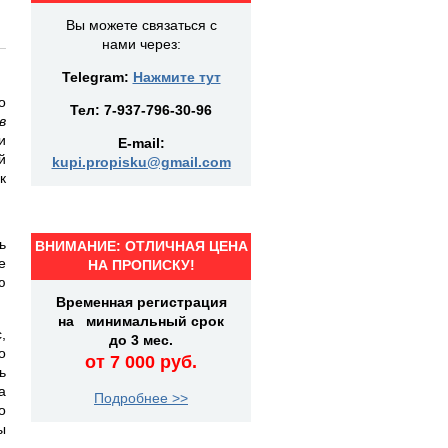
Вы можете связаться с
нами через:
Telegram:
Нажмите тут
о
Тел:
7-937-796-30-96
в
и
E-mail:
й
kupi.propisku@gmail.com
к
ь
ВНИМАНИЕ: ОТЛИЧНАЯ ЦЕНА
е
НА ПРОПИСКУ!
ю
Временная регистрация
на минимальный срок
,
до 3 мес.
о
от 7 000 руб.
ь
а
Подробнее >>
о
ы