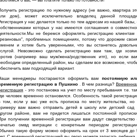
Получить регистрацию по нужному адресу (не важно, квартира эт
или дом), может исключительно владелец данной площади
Регистрация у нас делается только по тем адресам из нашей базы, 
собственниками которых у нас имеются соглашения о совместно
деятельности.Мы не беремся оформлять регистрацию клиентам 
"резиновых", проблемных помещениях, потому что дорожим свои
именем и хотим быть уверенными, что вы останетесь довольн
услугой. Невозможно сделать регистрацию вам там, где хозяи
против (например ваш муж/жена/родственник итп), но если ва
необходим определенный район, мы сделаем все возможное, чтоб
обеспечить вам подходящий вариант.
Наши менеджеры постараются оформить вам
постоянную ил
временную регистрацию в Пушкино
. В чем разница?
Временна
регистрация
- это постановка на учет по месту пребывания т.е. та
где человек временно остановился. Особенность такой регистраци
в том, если у вас уже есть прописка по месту жительства, но 
примеру вам важно отправить детей в школу или детский сад 
другом районе, вам не придется лишаться постоянной прописки
При получении временной регистрации вам дадут свидетельство 
печатью омвд миграции с конкретным периодом регистрации
Обычно такую форму можно оформить на срок от 3 месяцев до 
лет. С временной регистрацией вы легко можете записать ребенка 