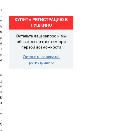
о
.
КУПИТЬ РЕГИСТРАЦИЮ В
с
ПУШКИНО
й
в
Оставьте ваш запрос и мы
м
обязательно ответим при
ы
первой возможности
н
м
Оставить заявку на
ы
регистрацию
и
я
м
и
к
в
.
с
.
5
в