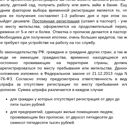
школу, детский сад, получить работу или взять займ в банке. Ещ
одним фактором выбора временной регистрации является то, чт
срок ее получения составляет 1-3 рабочих дня и при этом он
выйдет дешевле.
Постоянная регистрация
(штамп в паспорт) - уче
по месту жительства, оформляется на продолжительный перио
времени от 5-и лет и более. Отметка о прописке делается в паспорт
Необходима для получения ипотеки, очень больших кредитов, так ж
ее требуют при устройстве на работу на гос службу.
По законодательству РФ, граждане и граждане других стран, а так ж
люди не имеющие гражданства, временно находящиеся ил
постоянно проживающие на территории страны, должн
зарегистрироваться по месту пребывания или жительства. Данно
положение изложено в Федеральном законе от 21.12.2013 года 
376-ФЗ. Согласно этому предусмотрена ответственность в вид
штрафа за отсутствие регистрации по месту пребывания ил
прописки. Сумма штрафа различается в каждом случае
для граждан у которых отсутствует регистрация от двух до
пяти тысяч рублей
для предприятий, сдающих жилые помещения людям,
проживающим без прописки, от двухсот пятидесяти до
семисот пятидесяти тысяч рублей.