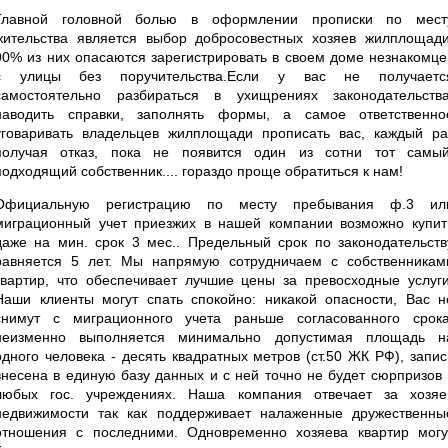
Главной головной болью в оформлении прописки по мест
жительства является выбор добросовестных хозяев жилплощади
90% из них опасаются зарегистрировать в своем доме незнакомце
с улицы без поручительства.Если у вас не получаетс
самостоятельно разбираться в ухищрениях законодательства
наводить справки, заполнять формы, а самое ответственно
уговаривать владельцев жилплощади прописать вас, каждый ра
получая отказ, пока не появится один из сотни тот самый
подходящий собственник.... гораздо проще обратиться к нам!
Официальную регистрацию по месту пребывания ф.3 ил
миграционный учет приезжих в нашей компании возможно купит
даже на мин. срок 3 мес.. Предельный срок по законодательств
равняется 5 лет. Мы напрямую сотрудничаем с собственникам
квартир, что обеспечивает лучшие цены за превосходные услуги
Наши клиенты могут спать спокойно: никакой опасности, Вас н
снимут с миграционного учета раньше согласованного срока
неизменно выполняется минимально допустимая площадь н
одного человека - десять квадратных метров (ст.50 ЖК РФ), запис
внесена в единую базу данных и с ней точно не будет сюрпризов 
любых гос. учреждениях. Наша компания отвечает за хозяе
недвижимости так как поддерживает налаженные дружественны
отношения с последними. Одновременно хозяева квартир могу