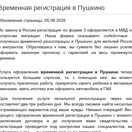
Временная регистрация в Пушкино
Обновление страницы: 05.08.2026
По закону в России регистрация по форме 3 оформляется в МВД п
вопросам миграции. Наша фирма
оказывает содействие 
получении временной регистрации в Пушкино
для жителей Росси
и мигрантов. Обратившись к нам, вы сумеете без лишних усили
оформить законную прописку с гарантией на весь промежуто
времени.
Услуга оформления
временной регистрации в Пушкино
тепер
пользуется большим спросом, т.к. с помощью нее, вы может
получить приличную работу, прикрепить своего ребенка в желаему
гимназию, взять ипотеку или оформить автомобиль в ГАИ.
Срок получения услуги
легальной регистрации
через нас
составляет два-три рабочих дня. Мы всегда сможем найти нескольк
устраивающих вариантов под ваши нужды. Никаких очередей! Вес
процесс оформления временной регистрации в Пушкино с момент
заключения договора и до получения вами свидетельства 
регистрации проводится под контролем наших специалистов, м
заботимся о вас — вы платите только по готовности!